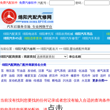
免费汽配软件
免费汽修软件
汽配号：
密码：
绵阳汽配黄页
绵阳电动车
绵阳摩托车
绵阳农用机械
绵阳汽车用品
绵
绵阳汽车4S店
绵阳违章查询
绵阳配件库
绵阳汽车修理厂
绵阳汽车美容
绵
当前位置：
绵阳汽配汽修网
>> 绵阳汽配名片 >> 绵阳,鐢虫矁配件商家
绵阳汽配商搜索：商家类别
单位名称
绵阳汽配网热门配件商家排名分类
泵
增压器
节油器
发动机
活塞
气缸
进气系统
滤清器
化油器
飞轮
燃气装置
皮带
油箱
润滑
橡胶支架
凸轮轴
挤压件
冲压件
橡胶件
毛坯件
油管
连杆
皮轮
发动机悬置
曲轴
传感器
导航
断电器
闪光器
仪表
火花塞
更多分类>>
当前没有找到您要找的任何记录或者您没有输入合适的查询条件
点击
助您寻找您所要的配件，请