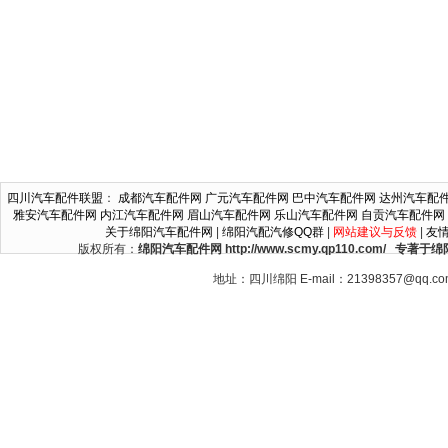
四川汽车配件联盟
：
成都汽车配件网
广元汽车配件网
巴中汽车配件网
达州汽车配
雅安汽车配件网
内江汽车配件网
眉山汽车配件网
乐山汽车配件网
自贡汽车配件网
关于绵阳汽车配件网
|
绵阳汽配汽修QQ群
|
网站建议与反馈
|
友
版权所有：
绵阳汽车配件网 http://www.scmy.qp110.c
地址：四川绵阳 E-mail：21398357@qq.c