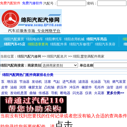
免费汽配软件
免费汽修软件
汽配号：
密码：
绵阳汽配黄页
绵阳电动车
绵阳摩托车
绵阳农用机械
绵阳汽车用品
绵
绵阳汽车4S店
绵阳违章查询
绵阳配件库
绵阳汽车修理厂
绵阳汽车美容
绵
当前位置：
绵阳汽配汽修网
>> 绵阳汽配名片 >> 绵阳,鐢垫満配件商家
绵阳汽配商搜索：商家类别
单位名称
绵阳汽配网热门配件商家排名分类
泵
增压器
节油器
发动机
活塞
气缸
进气系统
滤清器
化油器
飞轮
燃气装置
皮带
油箱
润滑
橡胶支架
凸轮轴
挤压件
冲压件
橡胶件
毛坯件
油管
连杆
皮轮
发动机悬置
曲轴
传感器
导航
断电器
闪光器
仪表
火花塞
更多分类>>
当前没有找到您要找的任何记录或者您没有输入合适的查询条件
点击
助您寻找您所要的配件，请