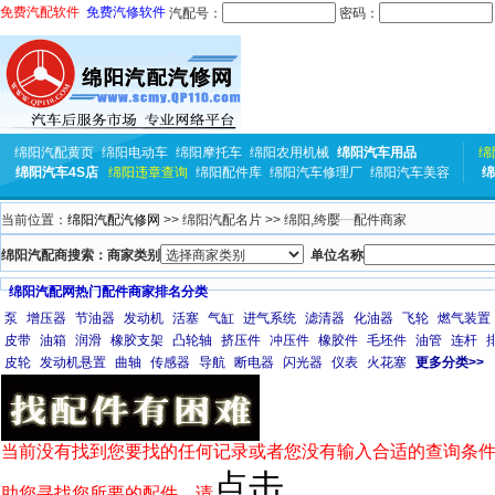
免费汽配软件
免费汽修软件
汽配号：
密码：
绵阳汽配黄页
绵阳电动车
绵阳摩托车
绵阳农用机械
绵阳汽车用品
绵
绵阳汽车4S店
绵阳违章查询
绵阳配件库
绵阳汽车修理厂
绵阳汽车美容
绵
当前位置：
绵阳汽配汽修网
>> 绵阳汽配名片 >> 绵阳,绔嬮┈配件商家
绵阳汽配商搜索：商家类别
单位名称
绵阳汽配网热门配件商家排名分类
泵
增压器
节油器
发动机
活塞
气缸
进气系统
滤清器
化油器
飞轮
燃气装置
皮带
油箱
润滑
橡胶支架
凸轮轴
挤压件
冲压件
橡胶件
毛坯件
油管
连杆
皮轮
发动机悬置
曲轴
传感器
导航
断电器
闪光器
仪表
火花塞
更多分类>>
当前没有找到您要找的任何记录或者您没有输入合适的查询条件
点击
助您寻找您所要的配件，请