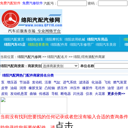
免费汽配软件
免费汽修软件
汽配号：
密码：
绵阳汽配黄页
绵阳电动车
绵阳摩托车
绵阳农用机械
绵阳汽车用品
绵
绵阳汽车4S店
绵阳违章查询
绵阳配件库
绵阳汽车修理厂
绵阳汽车美容
绵
当前位置：
绵阳汽配汽修网
>> 绵阳汽配名片 >> 绵阳,绾挎潫配件商家
绵阳汽配商搜索：商家类别
单位名称
绵阳汽配网热门配件商家排名分类
泵
增压器
节油器
发动机
活塞
气缸
进气系统
滤清器
化油器
飞轮
燃气装置
皮带
油箱
润滑
橡胶支架
凸轮轴
挤压件
冲压件
橡胶件
毛坯件
油管
连杆
皮轮
发动机悬置
曲轴
传感器
导航
断电器
闪光器
仪表
火花塞
更多分类>>
当前没有找到您要找的任何记录或者您没有输入合适的查询条件
点击
助您寻找您所要的配件，请