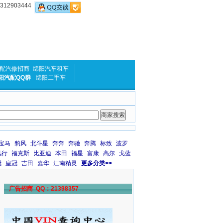
2903444
配汽修招商
绵阳汽车租车
阳汽配QQ群
绵阳二手车
宝马
豹风
北斗星
奔奔
奔驰
奔腾
标致
波罗
风行
福克斯
比亚迪
本田
福星
富康
高尔
戈蓝
冠
皇冠
吉田
嘉华
江南精灵
更多分类>>
广告招商 QQ：21398357