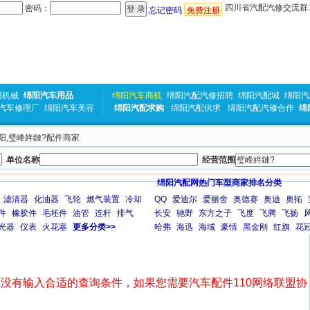
四川省汽配汽修交流群:31
密码：
忘记密码
免费注册
用机械
绵阳汽车用品
绵阳汽车商机
绵阳汽配汽修招聘
绵阳汽配城
绵阳汽
汽车修理厂
绵阳汽车美容
绵阳汽配求购
绵阳汽配供求
绵阳汽配汽修合作
绵
绵阳,璧峰姩鏈?配件商家
单位名称
经营范围
绵阳汽配网热门车型商家排名分类
滤清器
化油器
飞轮
燃气装置
冷却
QQ
爱迪尔
爱丽舍
奥德赛
奥迪
奥拓
件
橡胶件
毛坯件
油管
连杆
排气
长安
驰野
东方之子
飞度
飞腾
飞扬
光器
仪表
火花塞
更多分类>>
哈弗
海迅
海域
豪情
黑金刚
红旗
花
没有输入合适的查询条件，如果您需要汽车配件110网络联盟协