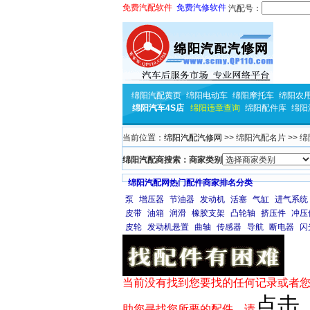
免费汽配软件
免费汽修软件
汽配号：
绵阳汽配黄页
绵阳电动车
绵阳摩托车
绵阳农
绵阳汽车4S店
绵阳违章查询
绵阳配件库
绵阳
当前位置：
绵阳汽配汽修网
>> 绵阳汽配名片 >> 
绵阳汽配商搜索：商家类别
绵阳汽配网热门配件商家排名分类
泵
增压器
节油器
发动机
活塞
气缸
进气系统
皮带
油箱
润滑
橡胶支架
凸轮轴
挤压件
冲压
皮轮
发动机悬置
曲轴
传感器
导航
断电器
闪
当前没有找到您要找的任何记录或者您
点击
助您寻找您所要的配件，请