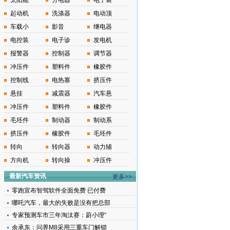
太阳能
分电器
电子装
起动机
洗涤器
电动顶
车载小
影音
继电器
电控装
电子诊
发电机
报警器
控制器
调节器
冲压件
塑料件
橡胶件
控制线
电热塞
挤压件
悬挂
减震器
汽车悬
冲压件
塑料件
橡胶件
毛坯件
制动器
制动系
挤压件
橡胶件
毛坯件
转向
转向器
动力辅
方向机
转向操
冲压件
最新汽车资讯
更多>>
零跑宣布智驾软件全面免费 已付费
哪吒汽车，最大的失败是没有把总部
专家预测车市三年淘汰赛：蔚小理“
余承东：问界M8采用三重车门解锁