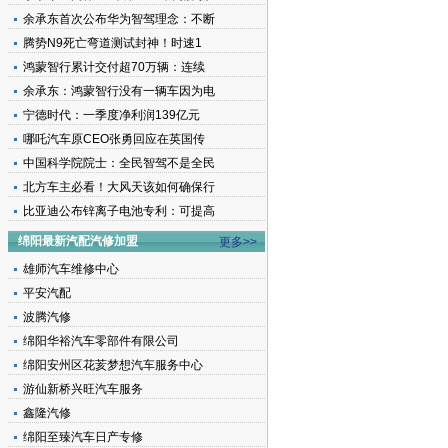
余承东首次公布华为智驾理念：不断
腾势N9死亡弯道测试封神！时速1
鸿蒙智行累计交付超70万辆：连续
余承东：鸿蒙智行没有一辆车因为电
宁德时代：一季度净利润139亿元
哪吒汽车原CEO张勇回应在英国传
中国科学院院士：全民智驾不是全民
北方车主必看！大风天该如何确保行
比亚迪公布锌离子电池专利：可提高
绵阳最新汽配汽修加盟
更多>>
雄师汽车维修中心
平安汽配
波腾汽修
绵阳华裕汽车零部件有限公司
绵阳安州区花荄梦想汽车服务中心
游仙新桥兴旺汽车服务
鑫隆汽修
绵阳至臻汽车日产专修