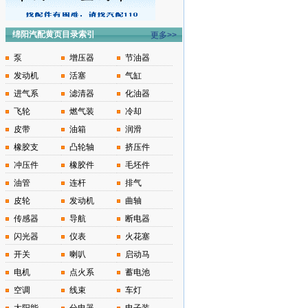
绵阳汽配黄页目录索引
更多>>
泵
增压器
节油器
发动机
活塞
气缸
进气系
滤清器
化油器
飞轮
燃气装
冷却
皮带
油箱
润滑
橡胶支
凸轮轴
挤压件
冲压件
橡胶件
毛坯件
油管
连杆
排气
皮轮
发动机
曲轴
传感器
导航
断电器
闪光器
仪表
火花塞
开关
喇叭
启动马
电机
点火系
蓄电池
空调
线束
车灯