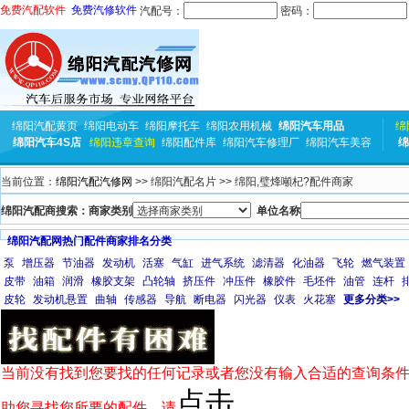
免费汽配软件
免费汽修软件
汽配号：
密码：
绵阳汽配黄页
绵阳电动车
绵阳摩托车
绵阳农用机械
绵阳汽车用品
绵
绵阳汽车4S店
绵阳违章查询
绵阳配件库
绵阳汽车修理厂
绵阳汽车美容
绵
当前位置：
绵阳汽配汽修网
>> 绵阳汽配名片 >> 绵阳,璧烽噸杞?配件商家
绵阳汽配商搜索：商家类别
单位名称
绵阳汽配网热门配件商家排名分类
泵
增压器
节油器
发动机
活塞
气缸
进气系统
滤清器
化油器
飞轮
燃气装置
皮带
油箱
润滑
橡胶支架
凸轮轴
挤压件
冲压件
橡胶件
毛坯件
油管
连杆
皮轮
发动机悬置
曲轴
传感器
导航
断电器
闪光器
仪表
火花塞
更多分类>>
当前没有找到您要找的任何记录或者您没有输入合适的查询条件
点击
助您寻找您所要的配件，请