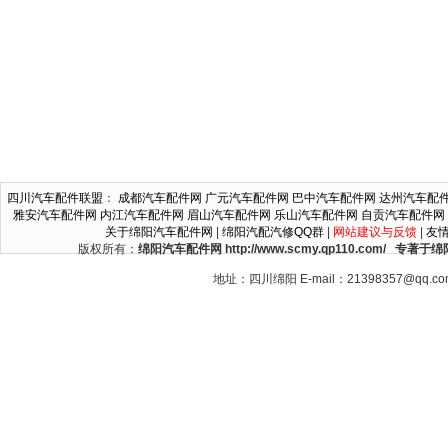
四川汽车配件联盟
：
成都汽车配件网
广元汽车配件网
巴中汽车配件网
达州汽车配
雅安汽车配件网
内江汽车配件网
眉山汽车配件网
乐山汽车配件网
自贡汽车配件网
关于绵阳汽车配件网
|
绵阳汽配汽修QQ群
|
网站建议与反馈
|
友
版权所有：
绵阳汽车配件网 http://www.scmy.qp110.c
地址：四川绵阳 E-mail：21398357@qq.c