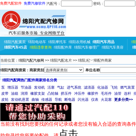
免费汽配软件
免费汽修软件
汽配号：
密码：
绵阳汽配黄页
绵阳电动车
绵阳摩托车
绵阳农用机械
绵阳汽车用品
绵
绵阳汽车4S店
绵阳违章查询
绵阳配件库
绵阳汽车修理厂
绵阳汽车美容
绵
当前位置：
绵阳汽配汽修网
>> 绵阳汽配名片 >> 绵阳,杞﹀帰配件商家
绵阳汽配商搜索：商家类别
单位名称
绵阳汽配网热门配件商家排名分类
泵
增压器
节油器
发动机
活塞
气缸
进气系统
滤清器
化油器
飞轮
燃气装置
皮带
油箱
润滑
橡胶支架
凸轮轴
挤压件
冲压件
橡胶件
毛坯件
油管
连杆
皮轮
发动机悬置
曲轴
传感器
导航
断电器
闪光器
仪表
火花塞
更多分类>>
当前没有找到您要找的任何记录或者您没有输入合适的查询条件
点击
助您寻找您所要的配件，请