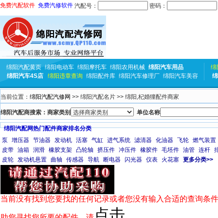
免费汽配软件
免费汽修软件
汽配号：
密码：
绵阳汽配黄页
绵阳电动车
绵阳摩托车
绵阳农用机械
绵阳汽车用品
绵
绵阳汽车4S店
绵阳违章查询
绵阳配件库
绵阳汽车修理厂
绵阳汽车美容
绵
当前位置：
绵阳汽配汽修网
>> 绵阳汽配名片 >> 绵阳,杞婚獞配件商家
绵阳汽配商搜索：商家类别
单位名称
绵阳汽配网热门配件商家排名分类
泵
增压器
节油器
发动机
活塞
气缸
进气系统
滤清器
化油器
飞轮
燃气装置
皮带
油箱
润滑
橡胶支架
凸轮轴
挤压件
冲压件
橡胶件
毛坯件
油管
连杆
皮轮
发动机悬置
曲轴
传感器
导航
断电器
闪光器
仪表
火花塞
更多分类>>
当前没有找到您要找的任何记录或者您没有输入合适的查询条件
点击
助您寻找您所要的配件，请