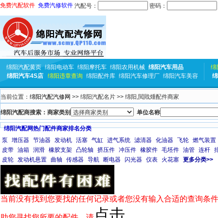
免费汽配软件
免费汽修软件
汽配号：
密码：
绵阳汽配黄页
绵阳电动车
绵阳摩托车
绵阳农用机械
绵阳汽车用品
绵
绵阳汽车4S店
绵阳违章查询
绵阳配件库
绵阳汽车修理厂
绵阳汽车美容
绵
当前位置：
绵阳汽配汽修网
>> 绵阳汽配名片 >> 绵阳,閲戝煄配件商家
绵阳汽配商搜索：商家类别
单位名称
绵阳汽配网热门配件商家排名分类
泵
增压器
节油器
发动机
活塞
气缸
进气系统
滤清器
化油器
飞轮
燃气装置
皮带
油箱
润滑
橡胶支架
凸轮轴
挤压件
冲压件
橡胶件
毛坯件
油管
连杆
皮轮
发动机悬置
曲轴
传感器
导航
断电器
闪光器
仪表
火花塞
更多分类>>
当前没有找到您要找的任何记录或者您没有输入合适的查询条件
点击
助您寻找您所要的配件，请