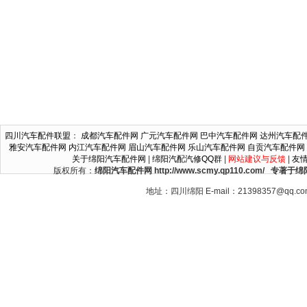
四川汽车配件联盟
：
成都汽车配件网
广元汽车配件网
巴中汽车配件网
达州汽车配
雅安汽车配件网
内江汽车配件网
眉山汽车配件网
乐山汽车配件网
自贡汽车配件网
关于绵阳汽车配件网
|
绵阳汽配汽修QQ群
|
网站建议与反馈
|
友
版权所有：
绵阳汽车配件网 http://www.scmy.qp110.c
地址：四川绵阳 E-mail：21398357@qq.c