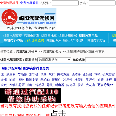
免费汽配软件
免费汽修软件
汽配号：
密码：
绵阳汽配黄页
绵阳电动车
绵阳摩托车
绵阳农用机械
绵阳汽车用品
绵
绵阳汽车4S店
绵阳违章查询
绵阳配件库
绵阳汽车修理厂
绵阳汽车美容
绵
当前位置：
绵阳汽配汽修网
>> 绵阳汽配名片 >> 绵阳,闀挎睙瀹㈣溅配件商家
绵阳汽配商搜索：商家类别
单位名称
绵阳汽配网热门配件商家排名分类
泵
增压器
节油器
发动机
活塞
气缸
进气系统
滤清器
化油器
飞轮
燃气装置
皮带
油箱
润滑
橡胶支架
凸轮轴
挤压件
冲压件
橡胶件
毛坯件
油管
连杆
皮轮
发动机悬置
曲轴
传感器
导航
断电器
闪光器
仪表
火花塞
更多分类>>
当前没有找到您要找的任何记录或者您没有输入合适的查询条件
点击
助您寻找您所要的配件，请