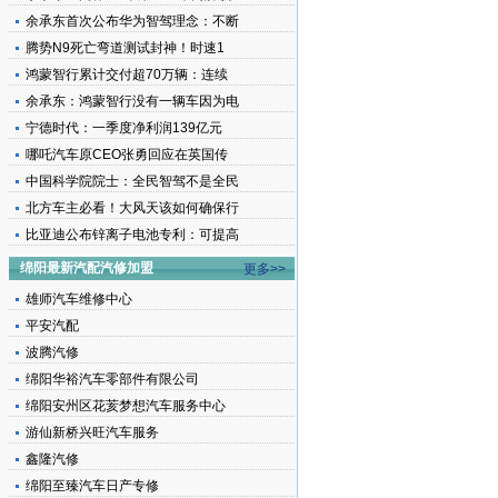
余承东首次公布华为智驾理念：不断
腾势N9死亡弯道测试封神！时速1
鸿蒙智行累计交付超70万辆：连续
余承东：鸿蒙智行没有一辆车因为电
宁德时代：一季度净利润139亿元
哪吒汽车原CEO张勇回应在英国传
中国科学院院士：全民智驾不是全民
北方车主必看！大风天该如何确保行
比亚迪公布锌离子电池专利：可提高
绵阳最新汽配汽修加盟
更多>>
雄师汽车维修中心
平安汽配
波腾汽修
绵阳华裕汽车零部件有限公司
绵阳安州区花荄梦想汽车服务中心
游仙新桥兴旺汽车服务
鑫隆汽修
绵阳至臻汽车日产专修