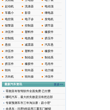
太阳能
分电器
电子装
起动机
洗涤器
电动顶
车载小
影音
继电器
电控装
电子诊
发电机
报警器
控制器
调节器
冲压件
塑料件
橡胶件
控制线
电热塞
挤压件
悬挂
减震器
汽车悬
冲压件
塑料件
橡胶件
毛坯件
制动器
制动系
挤压件
橡胶件
毛坯件
转向
转向器
动力辅
方向机
转向操
冲压件
最新汽车资讯
更多>>
零跑宣布智驾软件全面免费 已付费
哪吒汽车，最大的失败是没有把总部
专家预测车市三年淘汰赛：蔚小理“
余承东：问界M8采用三重车门解锁