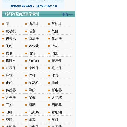
绵阳汽配黄页目录索引
更多>>
泵
增压器
节油器
发动机
活塞
气缸
进气系
滤清器
化油器
飞轮
燃气装
冷却
皮带
油箱
润滑
橡胶支
凸轮轴
挤压件
冲压件
橡胶件
毛坯件
油管
连杆
排气
皮轮
发动机
曲轴
传感器
导航
断电器
闪光器
仪表
火花塞
开关
喇叭
启动马
电机
点火系
蓄电池
空调
线束
车灯