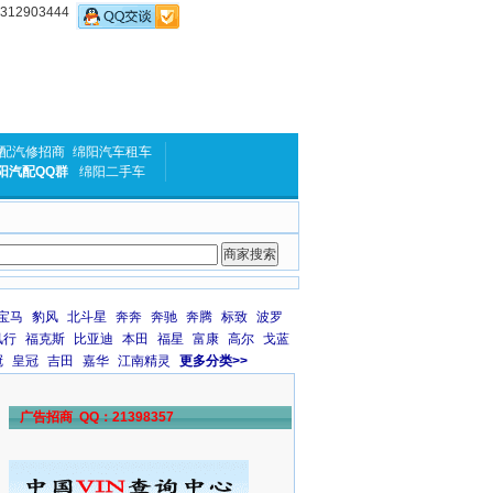
2903444
配汽修招商
绵阳汽车租车
阳汽配QQ群
绵阳二手车
宝马
豹风
北斗星
奔奔
奔驰
奔腾
标致
波罗
风行
福克斯
比亚迪
本田
福星
富康
高尔
戈蓝
冠
皇冠
吉田
嘉华
江南精灵
更多分类>>
广告招商 QQ：21398357