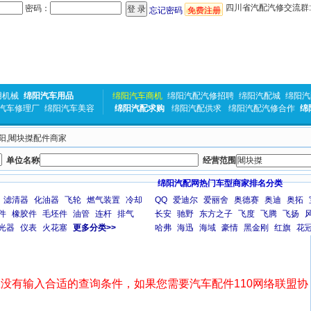
四川省汽配汽修交流群:31
密码：
忘记密码
免费注册
用机械
绵阳汽车用品
绵阳汽车商机
绵阳汽配汽修招聘
绵阳汽配城
绵阳汽
汽车修理厂
绵阳汽车美容
绵阳汽配求购
绵阳汽配供求
绵阳汽配汽修合作
绵
绵阳,闀块搩配件商家
单位名称
经营范围
绵阳汽配网热门车型商家排名分类
滤清器
化油器
飞轮
燃气装置
冷却
QQ
爱迪尔
爱丽舍
奥德赛
奥迪
奥拓
件
橡胶件
毛坯件
油管
连杆
排气
长安
驰野
东方之子
飞度
飞腾
飞扬
光器
仪表
火花塞
更多分类>>
哈弗
海迅
海域
豪情
黑金刚
红旗
花
没有输入合适的查询条件，如果您需要汽车配件110网络联盟协