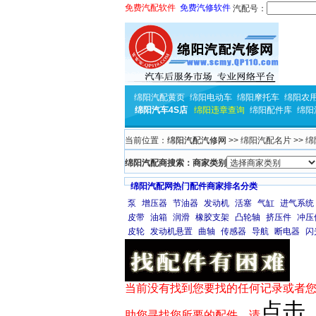
免费汽配软件
免费汽修软件
汽配号：
绵阳汽配黄页
绵阳电动车
绵阳摩托车
绵阳农
绵阳汽车4S店
绵阳违章查询
绵阳配件库
绵阳
当前位置：
绵阳汽配汽修网
>> 绵阳汽配名片 >> 
绵阳汽配商搜索：商家类别
绵阳汽配网热门配件商家排名分类
泵
增压器
节油器
发动机
活塞
气缸
进气系统
皮带
油箱
润滑
橡胶支架
凸轮轴
挤压件
冲压
皮轮
发动机悬置
曲轴
传感器
导航
断电器
闪
当前没有找到您要找的任何记录或者您
点击
助您寻找您所要的配件，请