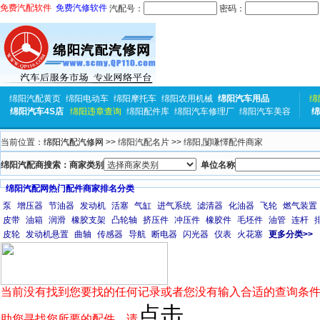
免费汽配软件
免费汽修软件
汽配号：
密码：
绵阳汽配黄页
绵阳电动车
绵阳摩托车
绵阳农用机械
绵阳汽车用品
绵
绵阳汽车4S店
绵阳违章查询
绵阳配件库
绵阳汽车修理厂
绵阳汽车美容
绵
当前位置：
绵阳汽配汽修网
>> 绵阳汽配名片 >> 绵阳,闅嗛懌配件商家
绵阳汽配商搜索：商家类别
单位名称
绵阳汽配网热门配件商家排名分类
泵
增压器
节油器
发动机
活塞
气缸
进气系统
滤清器
化油器
飞轮
燃气装置
皮带
油箱
润滑
橡胶支架
凸轮轴
挤压件
冲压件
橡胶件
毛坯件
油管
连杆
皮轮
发动机悬置
曲轴
传感器
导航
断电器
闪光器
仪表
火花塞
更多分类>>
当前没有找到您要找的任何记录或者您没有输入合适的查询条件
点击
助您寻找您所要的配件，请