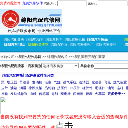
免费汽配软件
免费汽修软件
汽配号：
密码：
绵阳汽配黄页
绵阳电动车
绵阳摩托车
绵阳农用机械
绵阳汽车用品
绵
绵阳汽车4S店
绵阳违章查询
绵阳配件库
绵阳汽车修理厂
绵阳汽车美容
绵
当前位置：
绵阳汽配汽修网
>> 绵阳汽配名片 >> 绵阳,闆呰开配件商家
绵阳汽配商搜索：商家类别
单位名称
绵阳汽配网热门配件商家排名分类
泵
增压器
节油器
发动机
活塞
气缸
进气系统
滤清器
化油器
飞轮
燃气装置
皮带
油箱
润滑
橡胶支架
凸轮轴
挤压件
冲压件
橡胶件
毛坯件
油管
连杆
皮轮
发动机悬置
曲轴
传感器
导航
断电器
闪光器
仪表
火花塞
更多分类>>
当前没有找到您要找的任何记录或者您没有输入合适的查询条件
点击
助您寻找您所要的配件，请